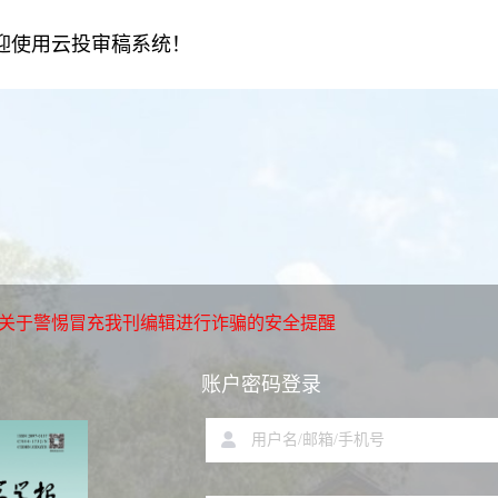
迎使用云投审稿系统！
| 关于警惕冒充我刊编辑进行诈骗的安全提醒
账户密码登录